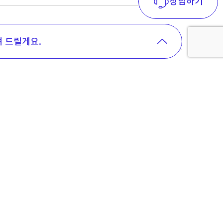
상담하기
높은 순
가격 낮은 순
최근 출시 순
최근 공시일 순
려 드릴게요.
물음표를 눌러보세요!
가격 변동
추천 할인
알림
선택약정이
신청
104,000
원
유리
선택약정이
신청