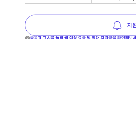
정
온라인 주문 가능한 상품만 보기
지원
렬
옵
션
물음표 표시를 눌러 월 예상 요금 및 최대 지원금을 확인해보세
지
원
상품명
공시일
금
목
록
iPhone 15
256G
2026.04.17
구매하기
iPhone 15
128G
2026.04.17