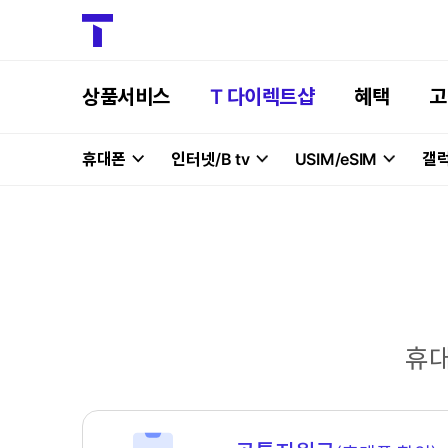
상품서비스
T 다이렉트샵
혜택
고
휴대폰
인터넷/B tv
USIM/eSIM
갤럭
휴대