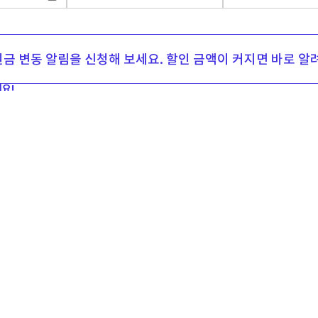
지원금 
금 변동 알림을 신청해 보세요. 할인 금액이 커지면 바로 알
요!
출시 가격
공통지원금
추가지원금
구매가격
툴팁
550,000
원
346,000
원
501,000
원
1,397,000
원
툴팁
550,000
원
346,000
원
347,000
원
1,243,000
원