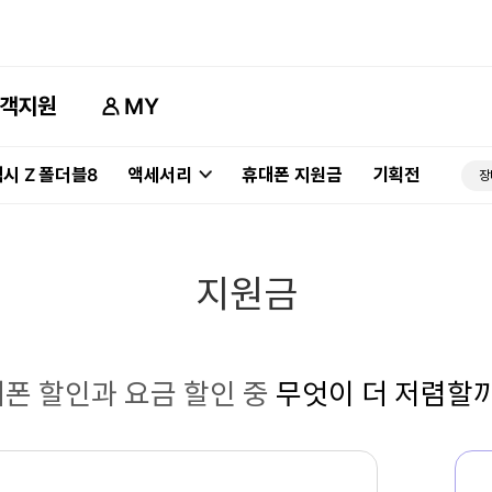
객지원
MY
시 Z 폴더블8
액세서리
휴대폰 지원금
기획전
장
지원금
폰 할인과 요금 할인 중
무엇이 더 저렴할