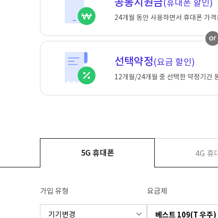
공통지원금
(휴대폰 할인)
24개월 동안 사용하면서 휴대폰 가격
선택약정
(요금 할인)
12개월/24개월 중 선택한 약정기간 
5G 휴대폰
4G 휴
휴
대
검
가입 유형
요금제
폰
색
필
기기변경
베스트 109(T 우주)
터