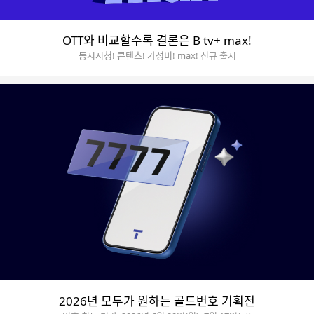
OTT와 비교할수록 결론은 B tv+ max!
동시시청! 콘텐츠! 가성비! max! 신규 출시
2026년 모두가 원하는 골드번호 기획전