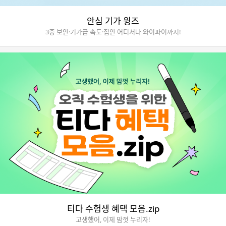
안심 기가 윙즈
3중 보안·기가급 속도·집안 어디서나 와이파이까지!
티다 수험생 혜택 모음.zip
고생했어, 이제 맘껏 누리자!